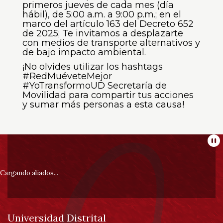
primeros jueves de cada mes (día
hábil), de 5:00 a.m. a 9:00 p.m.; en el
marco del artículo 163 del Decreto 652
de 2025; Te invitamos a desplazarte
con medios de transporte alternativos y
de bajo impacto ambiental.
¡No olvides utilizar los hashtags
#RedMuéveteMejor
#YoTransformoUD Secretaría de
Movilidad para compartir tus acciones
y sumar más personas a esta causa!
Información
Pa
pie
Cargando aliados...
de
Universidad Distrital