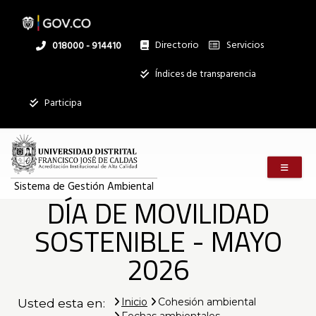
Pasar
al
contenido
principal
Directorio
Servicios
Linea
018000 - 914410
nacional
Institucional
Índices de transparencia
Mostrar
Participa
registros
Buscar:
Menú m
Servicios
Sistema de Gestión Ambiental
DÍA DE MOVILIDAD
Ningún dato
disponible en
SOSTENIBLE - MAYO
esta tabla
Mostrando
2026
registros
del
0
Inicio
Cohesión ambiental
Usted esta en:
al