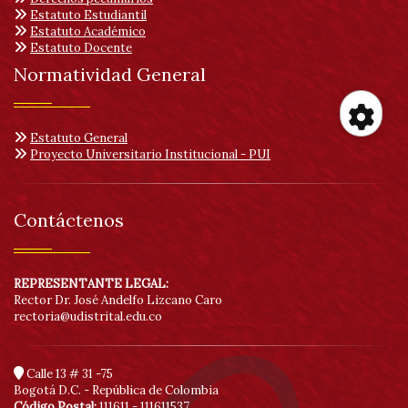
Estatuto Estudiantil
Estatuto Académico
Estatuto Docente
Normatividad General
Estatuto General
Her
Proyecto Universitario Institucional - PUI
de
Contáctenos
acc
REPRESENTANTE LEGAL:
Rector Dr. José Andelfo Lizcano Caro
rectoria@udistrital.edu.co
Calle 13 # 31 -75
Bogotá D.C. - República de Colombia
Código Postal:
111611 - 111611537