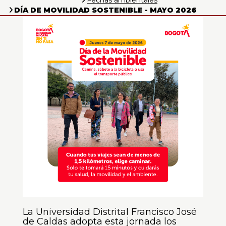
Fechas ambientales
0
DÍA DE MOVILIDAD SOSTENIBLE - MAYO 2026
de
un
total
de
0
registros
Anterior
Siguiente
La Universidad Distrital Francisco José
de Caldas adopta esta jornada los